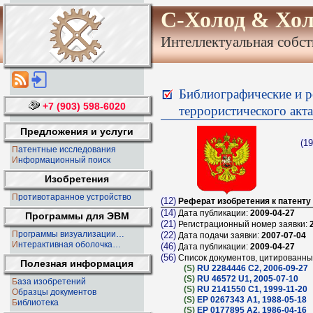
С-Холод & Хол
Интеллектуальная собст
Библиографические и р
+7 (903) 598-6020
террористического акта
Предложения и услуги
(19
Патентные исследования
Информационный поиск
Изобретения
Противотаранное устройство
(12)
Реферат изобретения к патенту
(14)
Дата публикации:
2009-04-27
Программы для ЭВМ
(21)
Регистрационный номер заявки:
Программы визуализации…
(22)
Дата подачи заявки:
2007-07-04
Интерактивная оболочка…
(46)
Дата публикации:
2009-04-27
(56)
Список документов, цитированных
Полезная информация
(S)
RU 2284446 C2, 2006-09-27
(S)
RU 46572 U1, 2005-07-10
База изобретений
(S)
RU 2141550 C1, 1999-11-20
Образцы документов
(S)
EP 0267343 A1, 1988-05-18
Библиотека
(S)
EP 0177895 A2, 1986-04-16