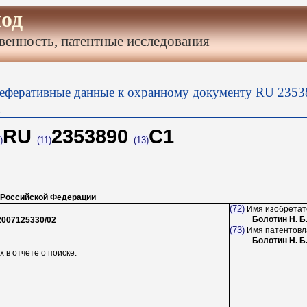
од
венность, патентные исследования
еферативные данные к охранному документу RU 23538
RU
2353890
C1
)
(11)
(13)
 Российской Федерации
(72)
Имя изобретат
Болотин Н. Б.
2007125330/02
(73)
Имя патентовл
Болотин Н. Б.
 в отчете о поиске: