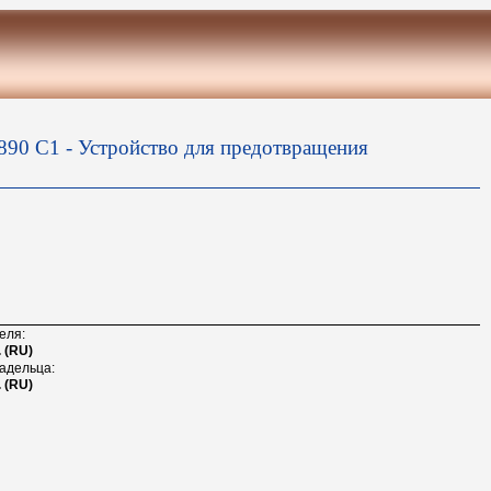
90 C1 - Устройство для предотвращения
еля:
 (RU)
адельца:
 (RU)