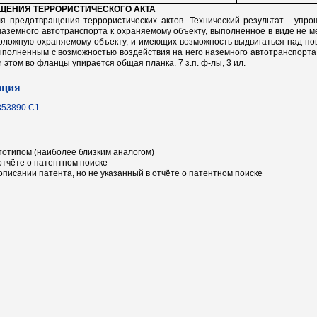
ЩЕНИЯ ТЕРРОРИСТИЧЕСКОГО АКТА
 предотвращения террористических актов. Технический результат - упро
аземного автотранспорта к охраняемому объекту, выполненное в виде не м
оположную охраняемому объекту, и имеющих возможность выдвигаться над п
ыполненным с возможностью воздействия на него наземного автотранспорта
 этом во фланцы упирается общая планка. 7 з.п. ф-лы, 3 ил.
ация
353890 C1
отипом (наиболее близким аналогом)
отчёте о патентном поиске
писании патента, но не указанный в отчёте о патентном поиске