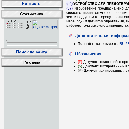
Контакты
(54)
УСТРОЙСТВО ДЛЯ ПРЕДОТВРА
(57)
Изобретение предназначено для
средство, препятствующее прорыву н
Статистика
земли под углом в сторону, против
мере, одним датчиком управления, в
рабочего тела высокого давления, при
Дополнительная информ
Полный текст документа
RU 2
Поиск по сайту
Обозначения
Реклама
(P)
Документ, являющийся прот
(S)
Документ, цитированный в 
(A)
Документ, цитированный в о