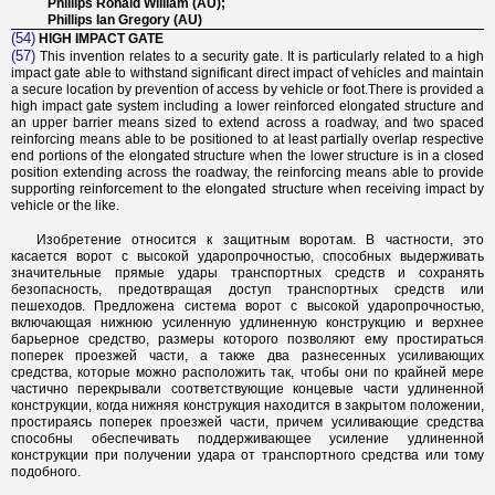
Phillips Ronald William (AU);
Phillips Ian Gregory (AU)
(54)
HIGH IMPACT GATE
(57)
This invention relates to a security gate. It is particularly related to a high
impact gate able to withstand significant direct impact of vehicles and maintain
a secure location by prevention of access by vehicle or foot.There is provided a
high impact gate system including a lower reinforced elongated structure and
an upper barrier means sized to extend across a roadway, and two spaced
reinforcing means able to be positioned to at least partially overlap respective
end portions of the elongated structure when the lower structure is in a closed
position extending across the roadway, the reinforcing means able to provide
supporting reinforcement to the elongated structure when receiving impact by
vehicle or the like.
Изобретение относится к защитным воротам. В частности, это
касается ворот с высокой ударопрочностью, способных выдерживать
значительные прямые удары транспортных средств и сохранять
безопасность, предотвращая доступ транспортных средств или
пешеходов. Предложена система ворот с высокой ударопрочностью,
включающая нижнюю усиленную удлиненную конструкцию и верхнее
барьерное средство, размеры которого позволяют ему простираться
поперек проезжей части, а также два разнесенных усиливающих
средства, которые можно расположить так, чтобы они по крайней мере
частично перекрывали соответствующие концевые части удлиненной
конструкции, когда нижняя конструкция находится в закрытом положении,
простираясь поперек проезжей части, причем усиливающие средства
способны обеспечивать поддерживающее усиление удлиненной
конструкции при получении удара от транспортного средства или тому
подобного.