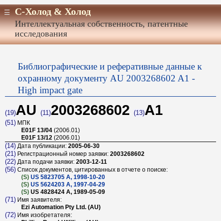
С-Холод & Холод
Интеллектуальная собственность, патентные
исследования
Библиографические и реферативные данные к
охранному документу AU 2003268602 A1 -
High impact gate
AU
2003268602
A1
(19)
(11)
(13)
(51)
МПК
E01F 13/04
(2006.01)
E01F 13/12
(2006.01)
(14)
Дата публикации:
2005-06-30
(21)
Регистрационный номер заявки:
2003268602
(22)
Дата подачи заявки:
2003-12-11
(56)
Список документов, цитированных в отчете о поиске:
(S)
US 5823705 A, 1998-10-20
(S)
US 5624203 A, 1997-04-29
(S)
US 4828424 A, 1989-05-09
(71)
Имя заявителя:
Ezi Automation Pty Ltd. (AU)
(72)
Имя изобретателя: